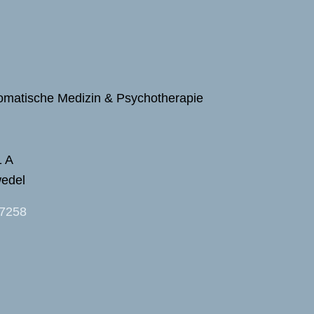
somatische Medizin & Psychotherapie
1 A
edel
37258